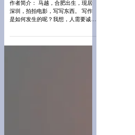
谈：文明的新生
作者简介： 马越，合肥出生，现居
深圳，拍拍电影，写写东西。 写作
是如何发生的呢？我想，人需要诚实
地察觉并面对身体里那股写作的欲
望，它像阴天一样，是时有时无，但
总会到来的。当它到来的时候，需要
为它准备好足够的时间，当欲望与时
间相遇，写作就自动发生，像下雨一
样。如何准备好时间呢？时间是一段
段白嫩嫩的藕，只需要把它们从淤泥
中捡出来就行了。只不过，我们大多
数人都太在乎淤泥了，我们的文明，
在很大程度上仅仅是淤泥，而我们任
由自己被淤泥塑造。我相信，对于雨
天的渴望，对于淤泥的厌倦，是写作