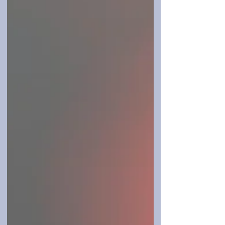
者在生命成熟的过程中，会逐渐生长
出的动物直觉。我们四足着地，迈着
新鲜的步子，追随着一种若隐若现
的、不断成型又不断延展的「意」，
在追随中，我们享受到了一种持续颠
覆既往认知的快乐，我们把自己的肉
体印到全新的宇宙图案中，我们的手
触到了文明那毛茸茸的边缘，这边缘
在松动，在尝试与世间万物产生血和
肉的连接。文明在作家笔下一个小小
的句子里获得新生，这是写作的意
义。 这三篇小说的发生，有相似之
处。《小狐狸》中，男孩和狐狸的吻
——这一奇异又迷人的肉体互动——
在一个灰色的空间里发生了，我需要
一点点