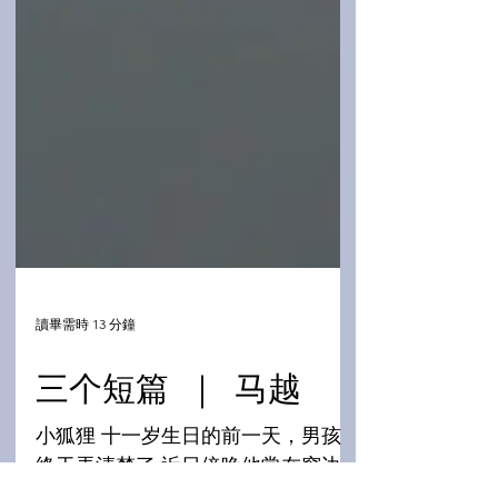
讀畢需時 13 分鐘
三个短篇 ｜ 马越