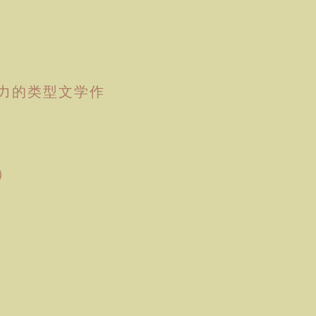
力的类型文学作
）